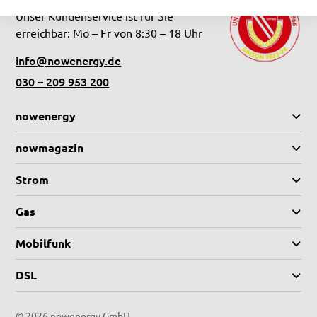
Unser Kundenservice ist für Sie
erreichbar: Mo – Fr von 8:30 – 18 Uhr
info@nowenergy.de
030 – 209 953 200
nowenergy
nowmagazin
Strom
Gas
Mobilfunk
DSL
©
2026 nowenergy GmbH