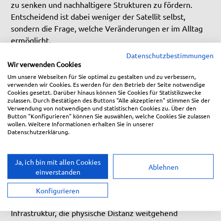
zu senken und nachhaltigere Strukturen zu fördern.
Entscheidend ist dabei weniger der Satellit selbst,
sondern die Frage, welche Veränderungen er im Alltag
ermöglicht.
Datenschutzbestimmungen
Wir verwenden Cookies
Um unsere Webseiten für Sie optimal zu gestalten und zu verbessern,
Weniger Mobilität, mehr
verwenden wir Cookies. Es werden für den Betrieb der Seite notwendige
Digitalisierung
Cookies gesetzt. Darüber hinaus können Sie Cookies für Statistikzwecke
zulassen. Durch Bestätigen des Buttons "Alle akzeptieren" stimmen Sie der
Verwendung von notwendigen und statistischen Cookies zu. Über den
Ein zentraler Umweltvorteil von Internet mit Satellit
Button "Konfigurieren" können Sie auswählen, welche Cookies Sie zulassen
liegt in seiner Fähigkeit, digitale Teilhabe unabhängig
wollen. Weitere Informationen erhalten Sie in unserer
Datenschutzerklärung.
vom Standort zu ermöglichen. In vielen Regionen der
Welt – aber auch in ländlichen Gebieten innerhalb
industrialisierter Länder – ist eine stabile
Ja, ich bin mit allen Cookies
Ablehnen
Internetverbindung nach wie vor keine
einverstanden
Selbstverständlichkeit.
Konfigurieren
Genau hier setzt Satelliteninternet an und schafft eine
Infrastruktur, die physische Distanz weitgehend