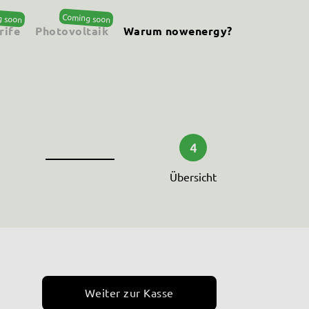
rife
Photovoltaik
Warum nowenergy?
4
Übersicht
Weiter zur Kasse