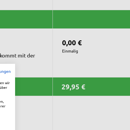
0,00 €
Einmalig
t kommt mit der
ungen
en wir
29,95 €
rüber
en,
erer