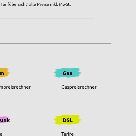
rifübersicht; alle Preise inkl. MwSt.
om
Gas
mpreisrechner
Gaspreisrechner
funk
DSL
fe
Tarife