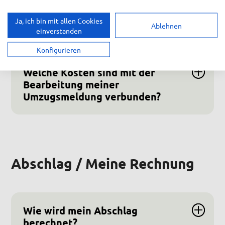
Was passiert bei einem Umzug
Ja, ich bin mit allen Cookies
Ablehnen
mit meinem Vertrag?
einverstanden
Konfigurieren
Welche Kosten sind mit der
Bearbeitung meiner
Umzugsmeldung verbunden?
Abschlag / Meine Rechnung
Wie wird mein Abschlag
berechnet?